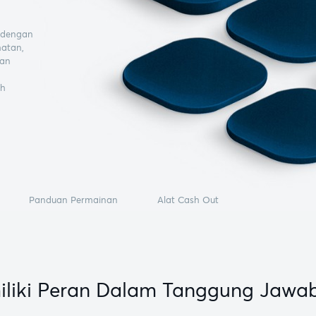
a dengan
atan,
uan
ah
Panduan Permainan
Alat Cash Out
liki Peran Dalam Tanggung Jawa