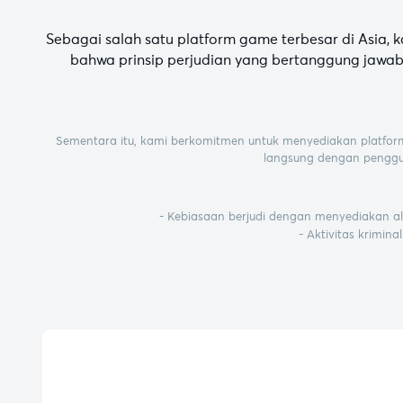
Sebagai salah satu platform game terbesar di Asia, 
bahwa prinsip perjudian yang bertanggung jawab
Sementara itu, kami berkomitmen untuk menyediakan platfo
langsung dengan penggu
- Kebiasaan berjudi dengan menyediakan a
- Aktivitas krimi