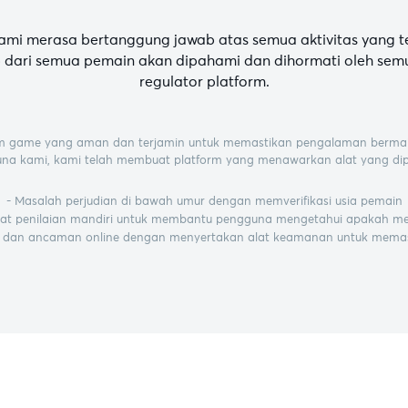
kami merasa bertanggung jawab atas semua aktivitas yang t
 dari semua pemain akan dipahami dan dihormati oleh semu
regulator platform.
rm game yang aman dan terjamin untuk memastikan pengalaman bermai
na kami, kami telah membuat platform yang menawarkan alat yang dipe
- Masalah perjudian di bawah umur dengan memverifikasi usia pemain
lat penilaian mandiri untuk membantu pengguna mengetahui apakah me
nal dan ancaman online dengan menyertakan alat keamanan untuk memast