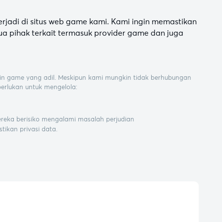
erjadi di situs web game kami. Kami ingin memastikan
a pihak terkait termasuk provider game dan juga
n game yang adil. Meskipun kami mungkin tidak berhubungan
rlukan untuk mengelola:
reka berisiko mengalami masalah perjudian
ikan privasi data.