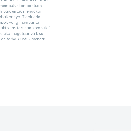
kah Anda memiliki masalah
da membutuhkan bantuan,
ih baik untuk mengakui
abaikannya. Tidak ada
ompok yang membantu
aktivitas taruhan kompulsif
reka megatasinya bisa
ide terbaik untuk mencari