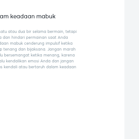
alam keadaan mabuk
tu atau dua bir selama bermain, tetapi
da dan hindari permainan saat Anda
aan mabuk cenderung impulsif ketika
kap tenang dan bijaksana. Jangan marah
alu bersemangat ketika menang, karena
lalu kendalikan emosi Anda dan jangan
as kendali atau bertaruh dalam keadaan