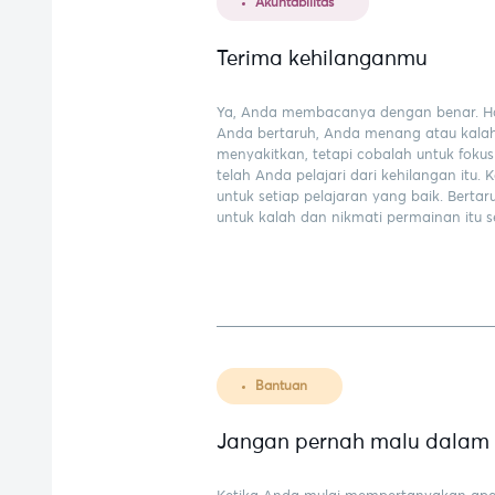
Akuntabilitas
Terima kehilanganmu
Ya, Anda membacanya dengan benar. Ha
Anda bertaruh, Anda menang atau kalah.
menyakitkan, tetapi cobalah untuk fok
telah Anda pelajari dari kehilangan itu
untuk setiap pelajaran yang baik. Berta
untuk kalah dan nikmati permainan itu se
Bantuan
Jangan pernah malu dalam