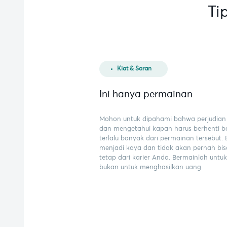
Ti
Kiat & Saran
Ini hanya permainan
Mohon untuk dipahami bahwa perjudian 
dan mengetahui kapan harus berhenti b
terlalu banyak dari permainan tersebut. 
menjadi kaya dan tidak akan pernah bi
tetap dari karier Anda. Bermainlah unt
bukan untuk menghasilkan uang.