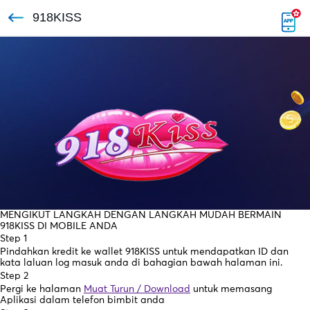
918KISS
MENGIKUT LANGKAH DENGAN LANGKAH MUDAH BERMAIN
918KISS DI MOBILE ANDA
Step 1
Pindahkan kredit ke wallet 918KISS untuk mendapatkan ID dan
kata laluan log masuk anda di bahagian bawah halaman ini.
Step 2
Pergi ke halaman
Muat Turun / Download
untuk memasang
Aplikasi dalam telefon bimbit anda