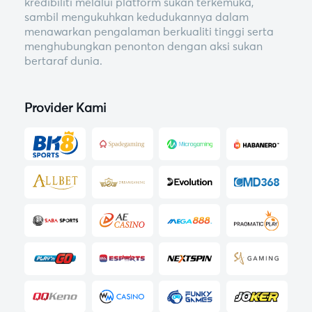
kredibiliti melalui platform sukan terkemuka,
sambil mengukuhkan kedudukannya dalam
menawarkan pengalaman berkualiti tinggi serta
menghubungkan penonton dengan aksi sukan
bertaraf dunia.
Provider Kami