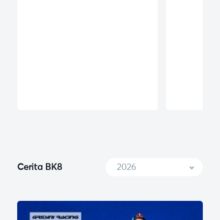
Cerita BK8
2026