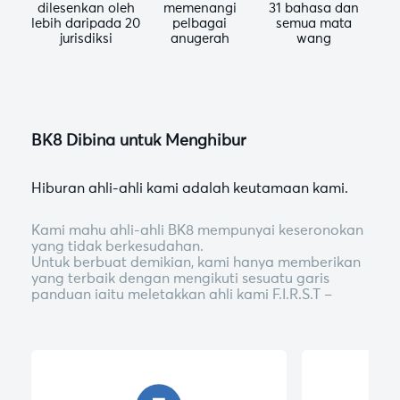
dilesenkan oleh
memenangi
31 bahasa dan
lebih daripada 20
pelbagai
semua mata
jurisdiksi
anugerah
wang
BK8 Dibina untuk Menghibur
Hiburan ahli-ahli kami adalah keutamaan kami.
Kami mahu ahli-ahli BK8 mempunyai keseronokan
yang tidak berkesudahan.
Untuk berbuat demikian, kami hanya memberikan
yang terbaik dengan mengikuti sesuatu garis
panduan iaitu meletakkan ahli kami F.I.R.S.T –