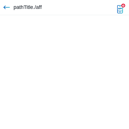
pathTitle./aff