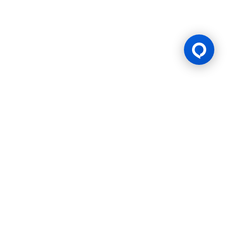
Lesen Permainan
BK8 diuruskan oleh Mettlemind Tech Ltd., nombor pendaftaran:
15779, dengan alamat berdaftar di Hamchako, Mutsamudu,
Pulau Autonomi Anjouan, Kesatuan Comoros. BK8 berlesen dan
dikawal selia oleh Kerajaan Pulau Autonomi Anjouan, Kesatuan