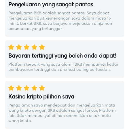
Pengeluaran yang sangat pantas
Pengeluaran BK8 adalah sangat pantas. Saya dapat
mengeluarkan duit kemenangan saya dalam masa 15
minit. Berkat BK8, saya berjaya menjelaskan pinjaman
perumahan yang tertunggak.
Bayaran tertinggi yang boleh anda dapat!
Platform terbaik yang saya alami! BK8 mempunyai kadar
pembayaran tertinggi dan promosi paling berfaedah.
Kasino kripto pilihan saya
Pengalaman saya mendeposit dan mengeluarkan mata
wang kripto dengan BK8 adalah sangat lancar. Platform
lain tidak mempunyai pilihan sedemikian untuk mata
wang kripto.