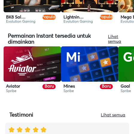
Popular
Popular
BK8 Salon Prive Baccarat
Lightning Roulette
Mega B
Evolution Gaming
Evolution Gaming
Evoluti
Permainan Instant tersedia untuk
Lihat
dimainkan
semua
Baru
Baru
Aviator
Mines
Goal
Spribe
Spribe
Spribe
Testimoni
Lihat semua