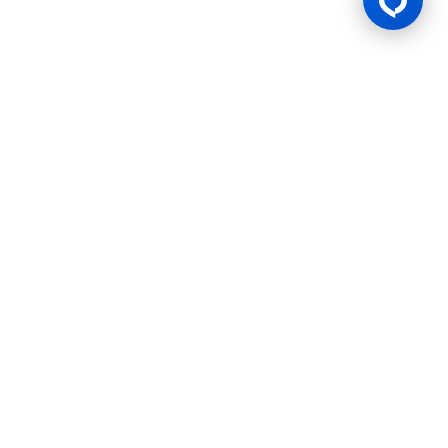
Sponsor Rasmi
 Rasmi
Sponsorship Kami
Terdahulu
.
BWF Thomas & Uber Cup
HSBC BWF World Tour
2022 - 
2023-24
6
Finals 2026
Finals 2026
Pencalonan Anugerah