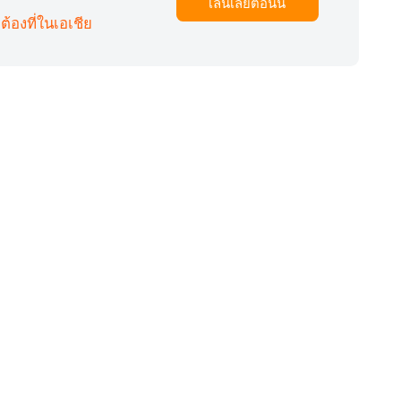
เล่นเลยตอนนี้
ต้องที่ในเอเชีย