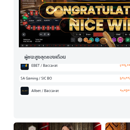
Allbet / Baccarat
*o*a*
Allbet / Baccarat
d***s
SA Gaming / SIC BO
*e*n*
SA Gaming / Dragon Tiger
***o*
EBET / Baccarat
t**k*
ผู้ชนะสูงสุดของเดือน
SA Gaming / SIC BO
b*n**i
Allbet / Baccarat
*n*9*
SA Gaming / SIC BO
*a*o*
SA Gaming / SIC BO
s***a
Allbet / Baccarat
***t*
Allbet / Baccarat
*l*n*