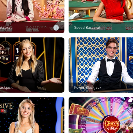
3,546,976.00
*
3,099,831.00
h*s*h*
accarat
Speed Baccarat
6,010,186.00
*i**
1,215,374.00
iz**n
5,262,153.00
s*am*ad
3,700,064.00
*b*2***
lackjack
Power Blackjack
4,168,466.00
p*v
1,847,820.00
e*b**2**
2,513,812.00
**b**