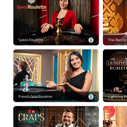
EBET / Baccarat
O*t*i
Evolution Gaming / Roulette
*v*d*
Speed Roulette
Thai Baccar
EBET / Baccarat
c**h**
Dream Gaming E8 /Baccarat
a***a
EBET / Baccarat
s**o*
EBET / Baccarat
*l*c*l
Allbet / Baccarat
*i*e*
French Gold Roulette
Lightning R
Allbet / Baccarat
a*e*o
SA Gaming / Dragon Tiger
*a**c