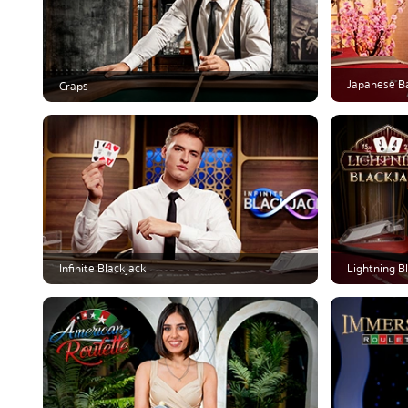
SA Gaming / Baccarat
*o*l*n
Allbet / Baccarat
*i*b*
Japanese B
Craps
Dream Gaming E8 /Baccarat
a*a*o
AE Casino / Baccarat
c*as*
Evolution Gaming / Roulette
m**h
SA Gaming / Dragon Tiger
*a**a
Infinite Blackjack
Lightning B
Evolution Gaming / Roulette
*u*h*
Dream Gaming E8 /Baccarat
d*r**
EBET / Baccarat
n*o*b