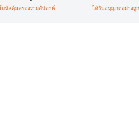
3,055,306.00
โบนัสคุ้มครองรายสัปดาห์
ได้รับอนุญาตอย่างถูก
2,149,894.00
*5***8
5,099,563.00
*g**n**o*b*
2,931,875.00
*a*
4,597,151.00
r*i*z
9,065,793.00
*8*18
1,248,745.00
*o**1*
6,797,524.00
***g*c*
1,040,878.00
*k*m
666,127.00
*e*3