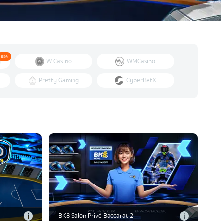
ฮอต
g
W Casino
WMCasino
Pretty Gaming
CyberBetX
BK8 Salon Privé Baccarat 2