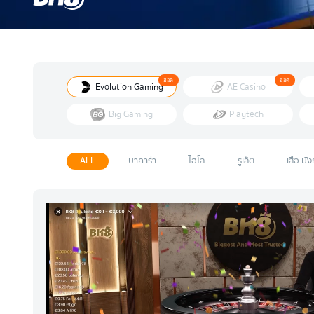
ฮอต
ฮอต
Evolution Gaming
AE Casino
Big Gaming
Playtech
ALL
บาคาร่า
ไฮโล
รูเล็ต
เสือ มั
Evolution Gaming / Roulette
*u*h*
Dream Gaming E8 /Baccarat
d*r**
EBET / Baccarat
n*o*b
AE Casino / Baccarat
9*8*o