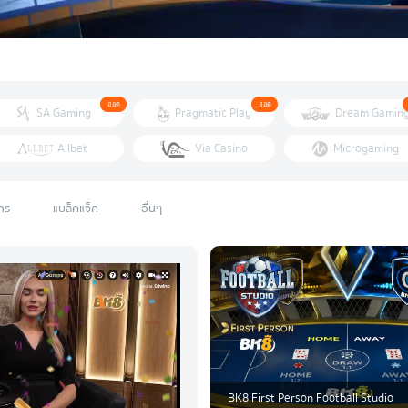
ฮอต
ฮอต
SA Gaming
Pragmatic Play
Dream Gamin
Allbet
Via Casino
Microgaming
งกร
แบล็คแจ็ค
อื่นๆ
4,168,466.00
p*v
1,847,820.00
e*b**2**
2,513,812.00
**b**
214,307.00
***e*z
BK8 First Person Football Studio