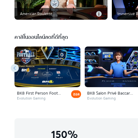
AE Casino / Baccarat
9*8*o
American Roulette
Immersive 
Allbet / Baccarat
*o*a*
Allbet / Baccarat
d***s
คาสิโนออนไลน์สดที่ดีที่สุด
SA Gaming / SIC BO
*e*n*
SA Gaming / Dragon Tiger
***o*
EBET / Baccarat
t**k*
SA Gaming / SIC BO
b*n**i
BK8 Salon Privé Baccarat 2
BK8 Baccarat 1
ฮอต
ฮอต
Evolution Gaming
PPLiveCasino
Allbet / Baccarat
*n*9*
SA Gaming / SIC BO
*a*o*
SA Gaming / SIC BO
s***a
150%
Allbet / Baccarat
***t*