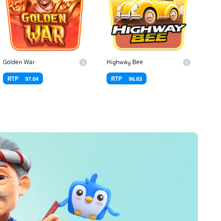
Golden War
Highway Bee
RTP
97.04
RTP
96.83