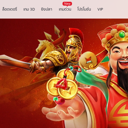
ล็อตเตอรี่
เกม 3D
ยิงปลา
เกมด่วน
โปรโมชั่น
VIP