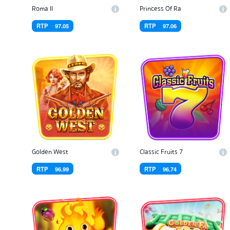
Roma II
Princess Of Ra
RTP
97.05
RTP
97.06
Golden West
Classic Fruits 7
RTP
96.99
RTP
96.74