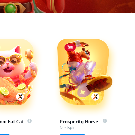
ใหม่
om Fat Cat
Prosperity Horse
n
Nextspin