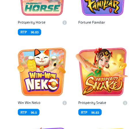
Prosperity Horse
Fortune Familiar
RTP
96.83
Win Win Neko
Prosperity Snake
RTP
96.5
RTP
96.83