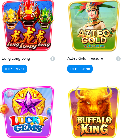
Long Long Long
Aztec Gold Treasure
RTP
96.87
RTP
96.98