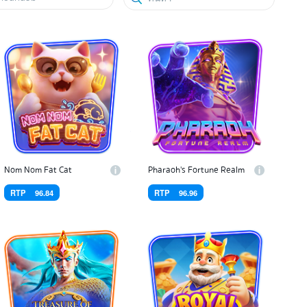
Nom Nom Fat Cat
Pharaoh's Fortune Realm
RTP
96.84
RTP
96.96