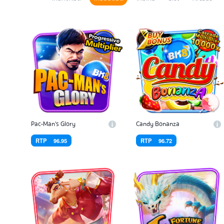
Pac-Man's Glory
Candy Bonanza
RTP
96.95
RTP
96.72