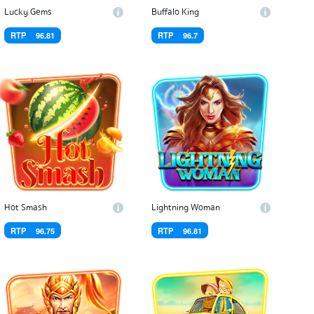
Lucky Gems
Buffalo King
RTP
96.81
RTP
96.7
Hot Smash
Lightning Woman
RTP
96.75
RTP
96.81