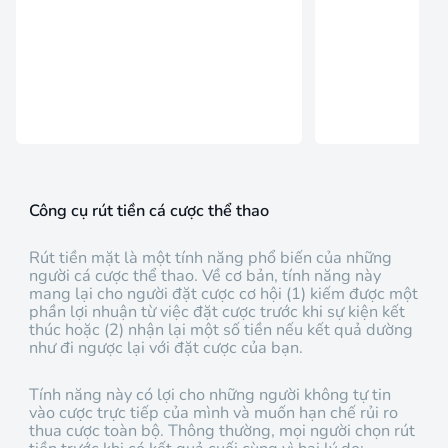
Công cụ rút tiền cá cược thể thao
Rút tiền mặt là một tính năng phổ biến của những
người cá cược thể thao. Về cơ bản, tính năng này
mang lại cho người đặt cược cơ hội (1) kiếm được một
phần lợi nhuận từ việc đặt cược trước khi sự kiện kết
thúc hoặc (2) nhận lại một số tiền nếu kết quả dường
như đi ngược lại với đặt cược của bạn.
Tính năng này có lợi cho những người không tự tin
vào cược trực tiếp của mình và muốn hạn chế rủi ro
thua cược toàn bộ. Thông thường, mọi người chọn rút