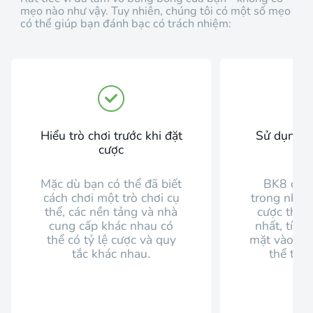
mẹo nào như vậy. Tuy nhiên, chúng tôi có một số mẹo
có thể giúp bạn đánh bạc có trách nhiệm:
Hiểu trò chơi trước khi đặt
Sử dụng c
cược
Mặc dù bạn có thể đã biết
BK8 đã t
cách chơi một trò chơi cụ
trong nhữn
thể, các nền tảng và nhà
cược thể 
cung cấp khác nhau có
nhất, tính
thể có tỷ lệ cược và quy
mặt vào cá
tắc khác nhau.
thể tha