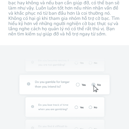
bạc hay không và nếu bạn cần giúp đỡ, có thể bạn sẽ
làm như vậy. Luôn luôn tốt hơn nếu nhìn nhận vấn đề
và khắc phục nó từ ban đầu hơn là coi thường nó.
Không có hại gì khi tham gia nhóm hỗ trợ cờ bạc. Tìm
hiểu kỹ hơn về những người nghiện cờ bạc thực sự và
lắng nghe cách họ quản lý nó có thể rất thú vị. Bạn
nên tìm kiếm sự giúp đỡ và hỗ trợ ngay từ sớm.