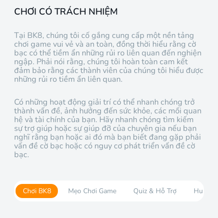
CHƠI CÓ TRÁCH NHIỆM
Tại BK8, chúng tôi cố gắng cung cấp một nền tảng
chơi game vui vẻ và an toàn, đồng thời hiểu rằng cờ
bạc có thể tiềm ẩn những rủi ro liên quan đến nghiện
ngập. Phải nói rằng, chúng tôi hoàn toàn cam kết
đảm bảo rằng các thành viên của chúng tôi hiểu được
những rủi ro tiềm ẩn liên quan.
Có những hoạt động giải trí có thể nhanh chóng trở
thành vấn đề, ảnh hưởng đến sức khỏe, các mối quan
hệ và tài chính của bạn. Hãy nhanh chóng tìm kiếm
sự trợ giúp hoặc sự giúp đỡ của chuyên gia nếu bạn
nghĩ rằng bạn hoặc ai đó mà bạn biết đang gặp phải
vấn đề cờ bạc hoặc có nguy cơ phát triển vấn đề cờ
bạc.
Chơi BK8
Mẹo Chơi Game
Quiz & Hỗ Trợ
Hướng 