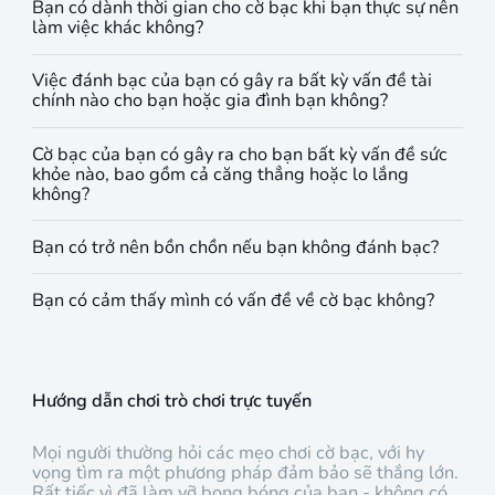
Bạn có dành thời gian cho cờ bạc khi bạn thực sự nên
làm việc khác không?
Việc đánh bạc của bạn có gây ra bất kỳ vấn đề tài
chính nào cho bạn hoặc gia đình bạn không?
Cờ bạc của bạn có gây ra cho bạn bất kỳ vấn đề sức
khỏe nào, bao gồm cả căng thẳng hoặc lo lắng
không?
Bạn có trở nên bồn chồn nếu bạn không đánh bạc?
Bạn có cảm thấy mình có vấn đề về cờ bạc không?
Hướng dẫn chơi trò chơi trực tuyến
Mọi người thường hỏi các mẹo chơi cờ bạc, với hy
vọng tìm ra một phương pháp đảm bảo sẽ thắng lớn.
Rất tiếc vì đã làm vỡ bong bóng của bạn - không có