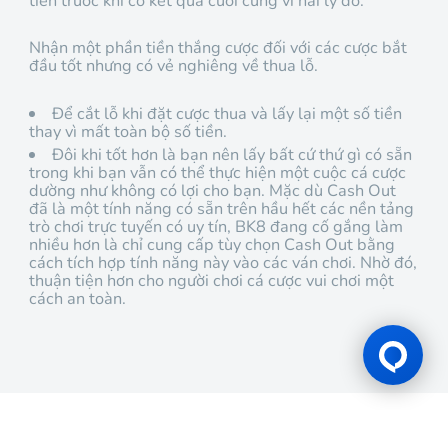
tiền trước khi có kết quả cuối cùng vì hai lý do:
Nhận một phần tiền thắng cược đối với các cược bắt
đầu tốt nhưng có vẻ nghiêng về thua lỗ.
Để cắt lỗ khi đặt cược thua và lấy lại một số tiền
thay vì mất toàn bộ số tiền.
Đôi khi tốt hơn là bạn nên lấy bất cứ thứ gì có sẵn
trong khi bạn vẫn có thể thực hiện một cuộc cá cược
dường như không có lợi cho bạn. Mặc dù Cash Out
đã là một tính năng có sẵn trên hầu hết các nền tảng
trò chơi trực tuyến có uy tín, BK8 đang cố gắng làm
nhiều hơn là chỉ cung cấp tùy chọn Cash Out bằng
cách tích hợp tính năng này vào các ván chơi. Nhờ đó,
thuận tiện hơn cho người chơi cá cược vui chơi một
cách an toàn.