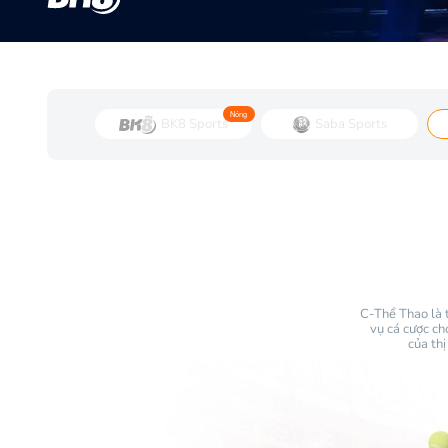
Nóng
BK8 Sports
Saba Sports
C-Thể Thao là 
vụ cá cược ch
của th