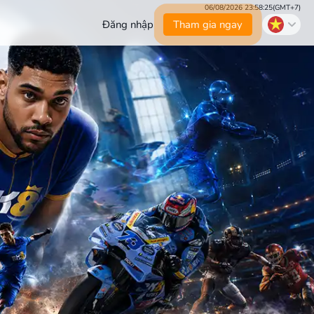
06/08/2026 23:58:26
(
GMT+7
)
Đăng nhập
Tham gia ngay