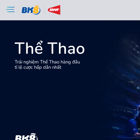
Thể Thao
Trải nghiệm Thể Thao hàng đầu
tỉ lệ cược hấp dẫn nhất