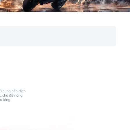
8 cung cấp dịch
ác chủ đề nóng
u lông.