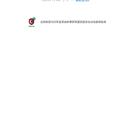
运营执照与日常监管由科摩罗联盟安茹安自治岛政府批准