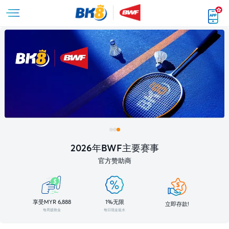
2026年BWF主要赛事
官方赞助商
享受MYR 6,888
1%无限
立即存款!
每周援救金
每日现金返水