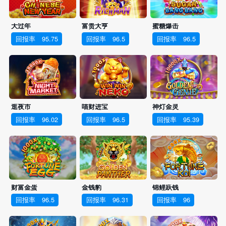
大过年
富贵大亨
蜜糖爆击
回报率
95.75
回报率
96.5
回报率
96.5
逛夜市
喵财进宝
神灯金灵
回报率
96.02
回报率
96.5
回报率
95.39
财富金蛋
金钱豹
锦鲤跃钱
回报率
96.5
回报率
96.31
回报率
96