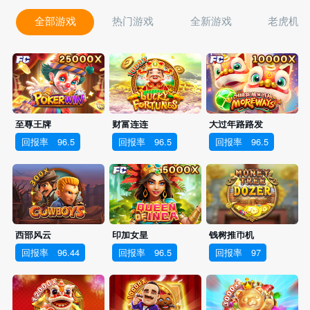
全部游戏
热门游戏
全新游戏
老虎机
至尊王牌
财富连连
大过年路路发
回报率
96.5
回报率
96.5
回报率
96.5
西部风云
印加女皇
钱树推币机
回报率
96.44
回报率
96.5
回报率
97