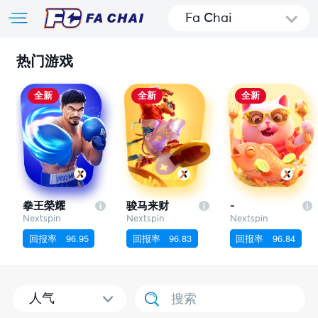
Fa Chai
热门游戏
全新
全新
全新
拳王榮耀
骏马来财
-
Nextspin
Nextspin
Nextspin
回报率
96.95
回报率
96.83
回报率
96.84
人气